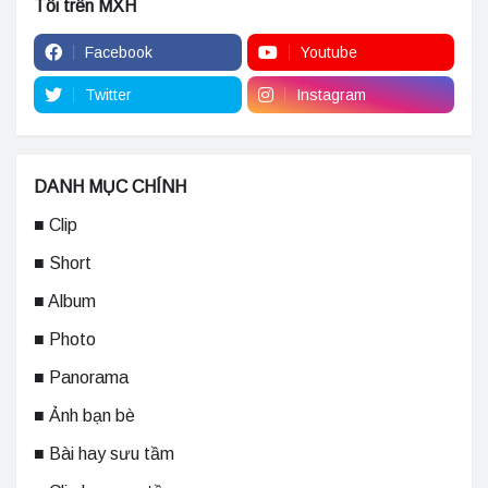
Tôi trên MXH
Facebook
Youtube
Twitter
Instagram
DANH MỤC CHÍNH
■ Clip
■ Short
■ Album
■ Photo
■ Panorama
■ Ảnh bạn bè
■ Bài hay sưu tầm