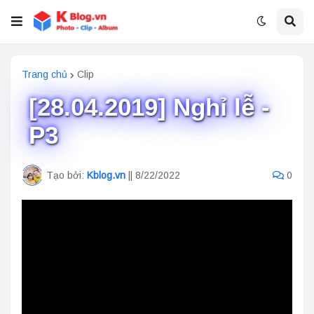
Trang chủ
Clip
[28.04.2019] Nghỉ lễ -
P3
Tạo bởi:
Kblog.vn
||
8/22/2022
0