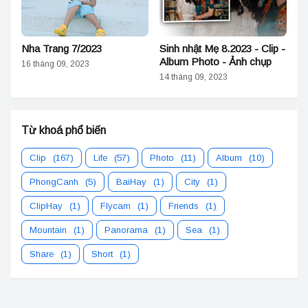
Nha Trang 7/2023
Sinh nhật Mẹ 8.2023 - Clip -
Album Photo - Ảnh chụp
16 tháng 09, 2023
14 tháng 09, 2023
Từ khoá phổ biến
Clip
(167)
Life
(57)
Photo
(11)
Album
(10)
PhongCanh
(5)
BaiHay
(1)
City
(1)
ClipHay
(1)
Flycam
(1)
Friends
(1)
Mountain
(1)
Panorama
(1)
Sea
(1)
Share
(1)
Short
(1)