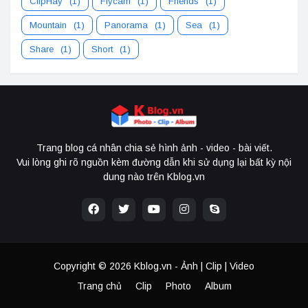
ClipHay
(1)
Flycam
(1)
Friends
(1)
Mountain
(1)
Panorama
(1)
Sea
(1)
Share
(1)
Short
(1)
Trang blog cá nhân chia sẻ hình ảnh - video - bài viết.
Vui lòng ghi rõ nguồn kèm đường dẫn khi sử dụng lại bất kỳ nội
dung nào trên Kblog.vn
Copyright ©
2026
Kblog.vn - Ảnh | Clip | Video
Trang chủ
Clip
Photo
Album