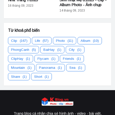
Album Photo - Ảnh chụp
16 tháng 09, 2023
14 tháng 09, 2023
Từ khoá phổ biến
Clip
(167)
Life
(57)
Photo
(11)
Album
(10)
PhongCanh
(5)
BaiHay
(1)
City
(1)
ClipHay
(1)
Flycam
(1)
Friends
(1)
Mountain
(1)
Panorama
(1)
Sea
(1)
Share
(1)
Short
(1)
Trang blog cá nhân chia sẻ hình ảnh - video - bài viết.